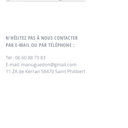
N'H
ÉSITEZ PAS À NOUS CONTACTER
PAR E-MAIL OU PAR TÉLÉPHONE
:
Tél :
06 60 88 73 83
E-mail:
manuguedon@gmail.com
11 ZA de Kerran 56470 Saint Philibert
VOUS POUVEZ ÉGALEMENT NOUS
JOINDRE VIA LE FORMULAIRE CI-
DESSOUS :